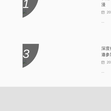
1
漫
2
...
深度
3
邀参
费全
2
...