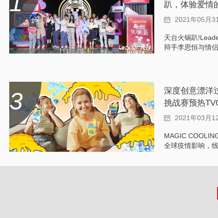
1
趴，体验爱情
2021年05月3
天台火锅趴!Lea
辩手李思恒与情侣
尽享火锅与爱情碰撞
深度创意漂洋过海 
3
挑战赛预热TVC
曝光
2021年03月1
MAGIC COOLING MAGIC NOW
全球疫情影响，
用户交互的主场
双11的契...