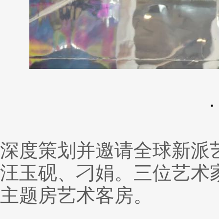
深度策划并邀请全球新派艺术
汪玉砚、刁娟。三位艺术家
主题房艺术客房。